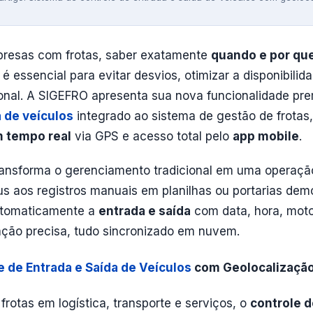
presas com frotas, saber exatamente
quando e por q
o é essencial para evitar desvios, otimizar a disponibili
onal. A SIGEFRO apresenta sua nova funcionalidade pr
a de veículos
integrado ao sistema de gestão de frotas
m tempo real
via GPS e acesso total pelo
app mobile
.
ransforma o gerenciamento tradicional em uma operação
s aos registros manuais em planilhas ou portarias dem
automaticamente a
entrada e saída
com data, hora, moto
ação precisa, tudo sincronizado em nuvem.
e de Entrada e Saída de Veículos
com Geolocalização
rotas em logística, transporte e serviços, o
controle d