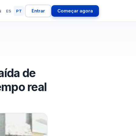
Entrar
Começar agora
N
ES
PT
aída de
empo real