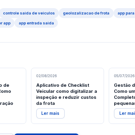
controle saida de veiculos
geolozalizacao de frota
app para 
or app
app entrada saida
02/08/2026
05/07/2026
o de
Aplicativo de Checklist
Gestão d
 Como
Veicular como digitalizar a
Como um
inspeção e reduzir custos
Complet
eração
da frota
pequena
Ler mais
Ler ma