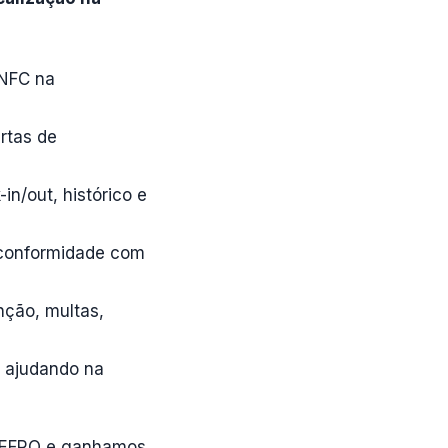
 NFC na
ertas de
in/out, histórico e
a conformidade com
ção, multas,
, ajudando na
IGEFRO e ganhamos