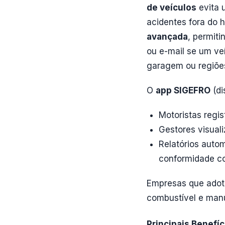
de veículos
evita 
acidentes fora do 
avançada
, permiti
ou e-mail se um ve
garagem ou regiões
O
app SIGEFRO
(di
Motoristas regis
Gestores visual
Relatórios auto
conformidade c
Empresas que adot
combustível e manu
Principais Benefí