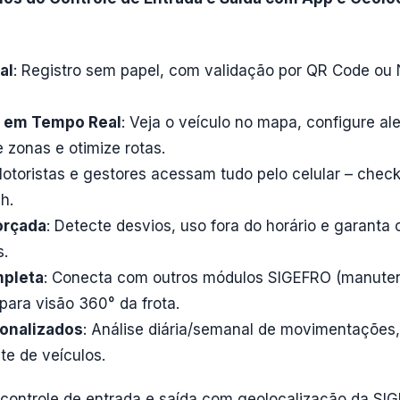
al
: Registro sem papel, com validação por QR Code ou
o em Tempo Real
: Veja o veículo no mapa, configure al
 zonas e otimize rotas.
Motoristas e gestores acessam tudo pelo celular – check-
h.
orçada
: Detecte desvios, uso fora do horário e garant
s.
mpleta
: Conecta com outros módulos SIGEFRO (manuten
para visão 360° da frota.
sonalizados
: Análise diária/semanal de movimentações
te de veículos.
controle de entrada e saída com geolocalização da S