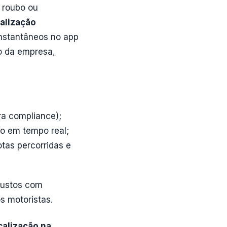
 roubo ou
alização
instantâneos no app
io da empresa,
ra compliance);
lo em tempo real;
tas percorridas e
custos com
s motoristas.
calização na