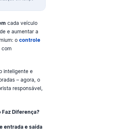
uem
cada veículo
dade e aumentar a
emium: o
controle
, com
 inteligente e
oradas – agora, o
rista responsável,
 Faz Diferença?
e entrada e saída