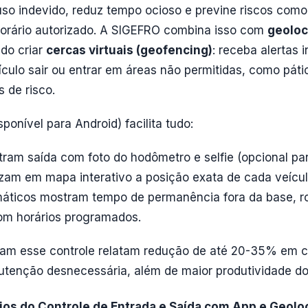
uso indevido, reduz tempo ocioso e previne riscos como
horário autorizado. A SIGEFRO combina isso com
geoloc
ndo criar
cercas virtuais (geofencing)
: receba alertas 
ículo sair ou entrar em áreas não permitidas, como pát
 de risco.
sponível para Android) facilita tudo:
tram saída com foto do hodômetro e selfie (opcional pa
izam em mapa interativo a posição exata de cada veícu
máticos mostram tempo de permanência fora da base, ro
om horários programados.
am esse controle relatam redução de até 20-35% em 
tenção desnecessária, além de maior produtividade do
cios do Controle de Entrada e Saída com App e Geolo