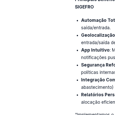
SIGEFRO
Automação Tot
saída/entrada.
Geolocalizaçã
entrada/saída de
App Intuitivo
: 
notificações pus
Segurança Ref
políticas interna
Integração Co
abastecimento) 
Relatórios Per
alocação eficien
"Implementamos o 