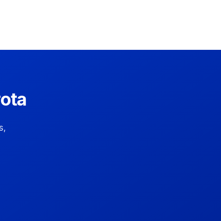
rota
s,